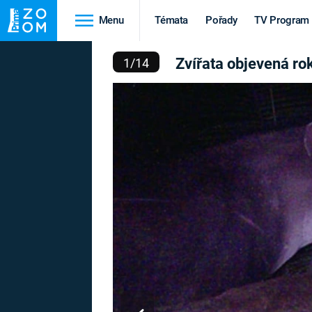
Menu
Témata
Pořady
TV Program
 OBJEVENÁ ROKU 2013
1
/
14
Cestování
Historie
HRADY A ZÁMKY
VIKINGOVÉ
HEDVÁBNÁ STEZKA
EPIDEMIE A
PANDEMIE
PŘÍRODA
STAROVĚKÝ EGYPT
Druhá
Výročí
světová válka