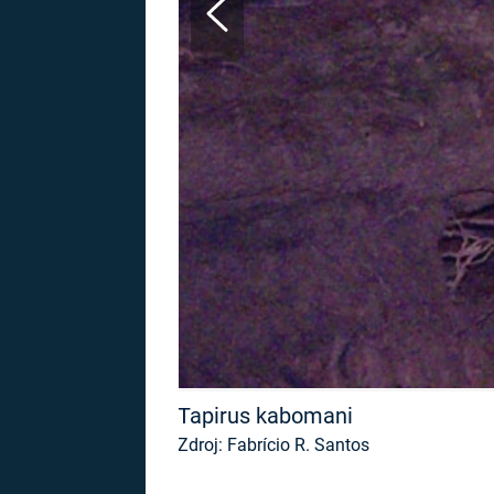
MARIE TEREZIE
ADOLF HITLER
NAPOLEON
BONAPARTE
ATENTÁT NA
REINHARDA
BRITSKÁ
HEYDRICHA
KRÁLOVSKÁ
RODINA
PRVNÍ SVĚTOVÁ
VÁLKA
Tapirus kabomani
Zdroj: Fabrício R. Santos