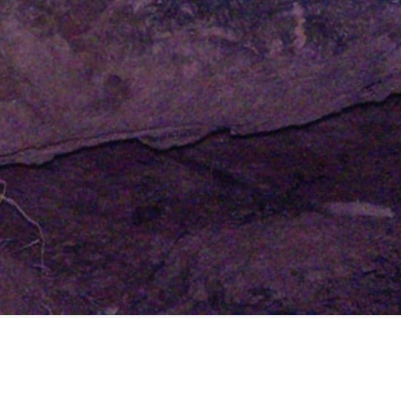
FILMY VERS
REALITA
UFO A
MIMOZEMŠŤANÉ
HORORY VE
REALITA
UTAJENÉ PŘÍBĚHY
ČESKÝCH DĚJIN
OPTICKÉ ILU
KLAMY
ALTERNATIVNÍ
HISTORIE