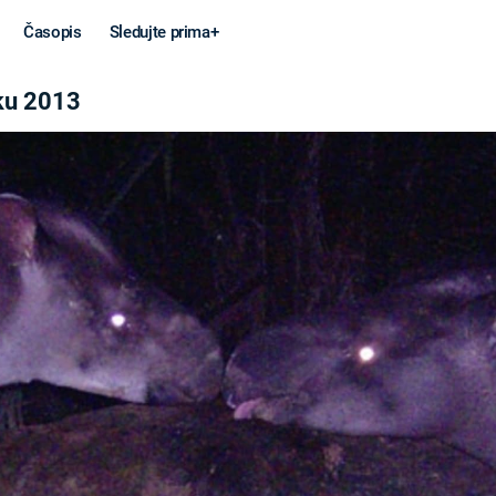
Časopis
Sledujte prima+
Zvířata objevená roku 2013
Věda a
Války
technika
STUDENÁ V
KORONAVIRUS
VÁLKA VE
VIETNAMU
VESMÍR
VÁLEČNÉ FI
MARS
SERIÁLY
Záhady a
Zajímav
konspirace