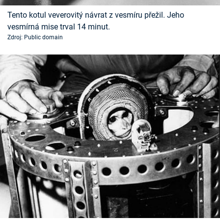
Časopis
Tento kotul veverovitý návrat z vesmíru přežil. Jeho
vesmírná mise trval 14 minut.
Sledujte prima+
Zdroj: Public domain
Přihlášení
Sledujte nás