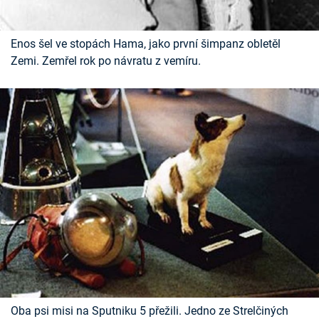
Enos šel ve stopách Hama, jako první šimpanz obletěl
Zemi. Zemřel rok po návratu z vemíru.
Oba psi misi na Sputniku 5 přežili. Jedno ze Strelčiných