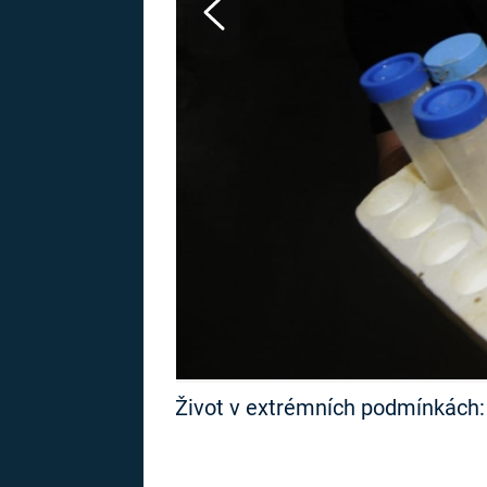
MARIE TEREZIE
ADOLF HITLER
NAPOLEON
BONAPARTE
ATENTÁT NA
REINHARDA
BRITSKÁ
HEYDRICHA
KRÁLOVSKÁ
RODINA
PRVNÍ SVĚTOVÁ
VÁLKA
Život v extrémních podmínkách