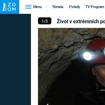
Menu
Témata
Pořady
TV Program
MNÍCH PODMÍNKÁCH: T
Život v extrémních 
1
/
5
Cestování
Historie
HRADY A ZÁMKY
VIKINGOVÉ
HEDVÁBNÁ STEZKA
EPIDEMIE A
PANDEMIE
PŘÍRODA
STAROVĚKÝ EGYPT
Druhá
Výročí
světová válka