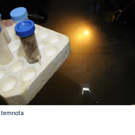
FILMY VERS
REALITA
UFO A
MIMOZEMŠŤANÉ
HORORY VE
REALITA
UTAJENÉ PŘÍBĚHY
ČESKÝCH DĚJIN
OPTICKÉ ILU
KLAMY
ALTERNATIVNÍ
HISTORIE
: temnota