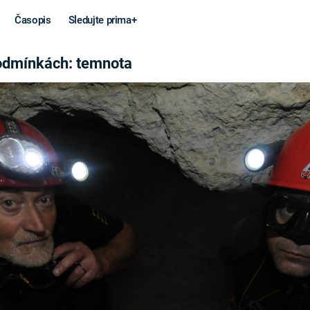
Časopis
Sledujte prima+
EMNOTA
podmínkách: temnota
Věda a
Války
technika
STUDENÁ V
KORONAVIRUS
VÁLKA VE
VIETNAMU
VESMÍR
VÁLEČNÉ FI
MARS
SERIÁLY
Záhady a
Zajímav
konspirace