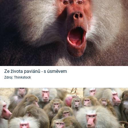
Ze života paviánů - s úsměvem
Zdroj: Thinkstock