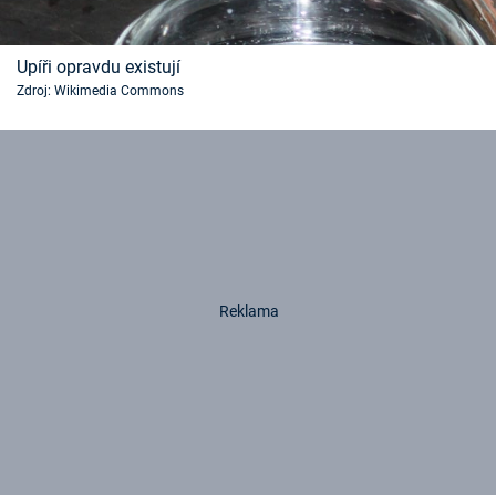
Upíři opravdu existují
Zdroj: Wikimedia Commons