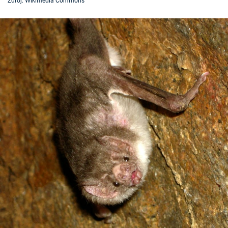
Zdroj: Wikimedia Commons
Časopis
Sledujte prima+
Přihlášení
Sledujte nás