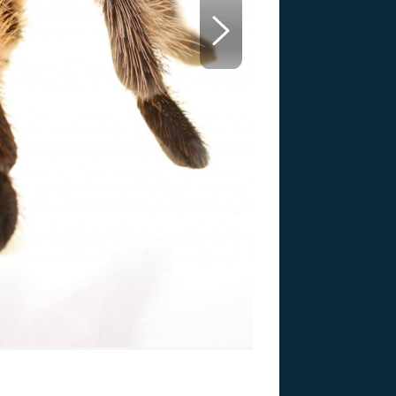
US
RSUS
ZE A
Sklípkan nejvě
Zdroj: Thinkstock