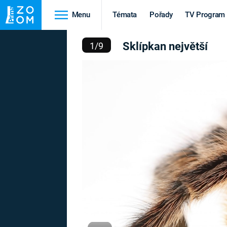
Menu
Témata
Pořady
TV Program
LÍPKAN NEJVĚTŠÍ
Sklípkan největší
1
/
9
Cestování
Historie
HRADY A ZÁMKY
VIKINGOVÉ
HEDVÁBNÁ STEZKA
EPIDEMIE A
PANDEMIE
PŘÍRODA
STAROVĚKÝ EGYPT
Druhá
Výročí
světová válka