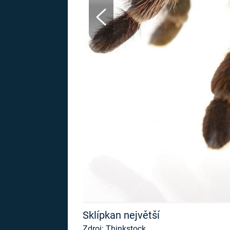
MARIE TEREZIE
ADOLF HITLER
NAPOLEON
BONAPARTE
ATENTÁT NA
REINHARDA
BRITSKÁ
HEYDRICHA
KRÁLOVSKÁ
RODINA
PRVNÍ SVĚTOVÁ
VÁLKA
Sklípkan největší
Zdroj: Thinkstock