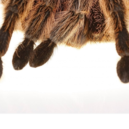
FILMY VERS
REALITA
UFO A
MIMOZEMŠŤANÉ
HORORY VE
REALITA
UTAJENÉ PŘÍBĚHY
ČESKÝCH DĚJIN
OPTICKÉ ILU
KLAMY
ALTERNATIVNÍ
HISTORIE