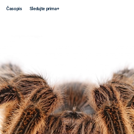
Časopis
Sledujte prima+
Věda a
Války
technika
STUDENÁ V
KORONAVIRUS
VÁLKA VE
VIETNAMU
VESMÍR
VÁLEČNÉ FI
MARS
SERIÁLY
Záhady a
Zajímav
konspirace