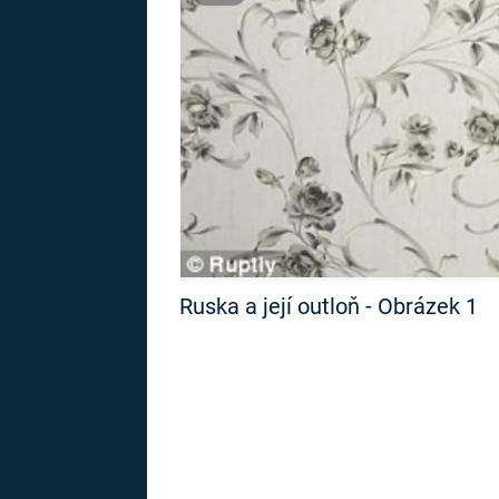
MARIE TEREZIE
ADOLF HITLER
NAPOLEON
BONAPARTE
ATENTÁT NA
REINHARDA
BRITSKÁ
HEYDRICHA
KRÁLOVSKÁ
RODINA
PRVNÍ SVĚTOVÁ
VÁLKA
Ruska a její outloň - Obrázek 1