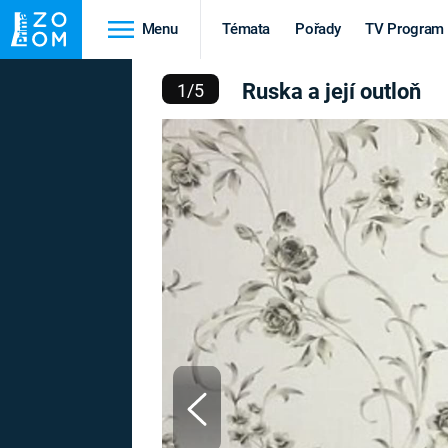
Menu
Témata
Pořady
TV Program
KA A JEJÍ OUTLOŇ
Ruska a její outloň
1
/
5
Cestování
Historie
HRADY A ZÁMKY
VIKINGOVÉ
HEDVÁBNÁ STEZKA
EPIDEMIE A
PANDEMIE
PŘÍRODA
STAROVĚKÝ EGYPT
Druhá
Výročí
světová válka