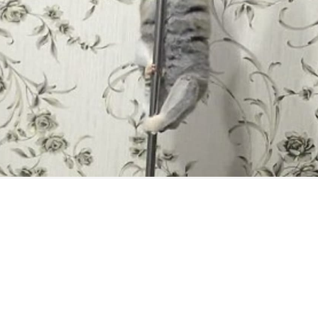
FILMY VERS
REALITA
UFO A
MIMOZEMŠŤANÉ
HORORY VE
REALITA
UTAJENÉ PŘÍBĚHY
ČESKÝCH DĚJIN
OPTICKÉ ILU
KLAMY
ALTERNATIVNÍ
HISTORIE