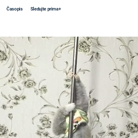
Časopis
Sledujte prima+
Věda a
Války
technika
STUDENÁ V
KORONAVIRUS
VÁLKA VE
VIETNAMU
VESMÍR
VÁLEČNÉ FI
MARS
SERIÁLY
Záhady a
Zajímav
konspirace