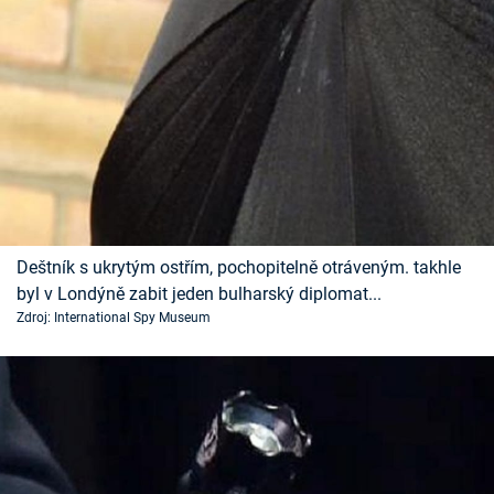
Deštník s ukrytým ostřím, pochopitelně otráveným. takhle
byl v Londýně zabit jeden bulharský diplomat...
Zdroj: International Spy Museum