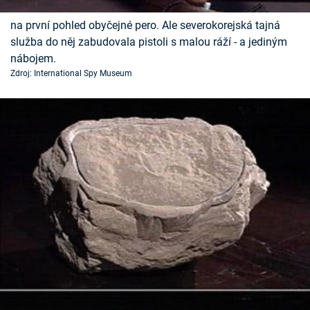
Časopis
na první pohled obyčejné pero. Ale severokorejská tajná
služba do něj zabudovala pistoli s malou ráží - a jediným
Sledujte prima+
nábojem.
Zdroj: International Spy Museum
Přihlášení
Sledujte nás