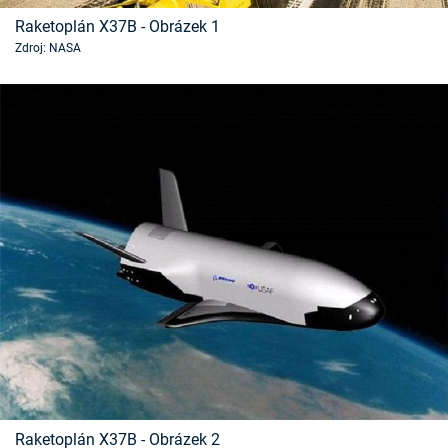
Časopis
Raketoplán X37B - Obrázek 1
Zdroj: NASA
Sledujte prima+
Přihlášení
Sledujte nás
Raketoplán X37B - Obrázek 2