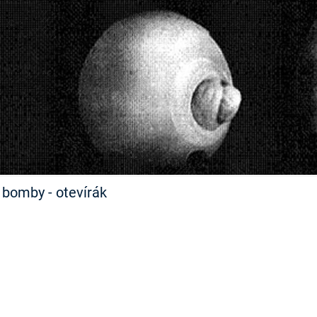
FILMY VERS
REALITA
UFO A
MIMOZEMŠŤANÉ
HORORY VE
REALITA
UTAJENÉ PŘÍBĚHY
ČESKÝCH DĚJIN
OPTICKÉ ILU
KLAMY
ALTERNATIVNÍ
HISTORIE
 bomby - otevírák