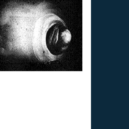
US
RSUS
ZE A