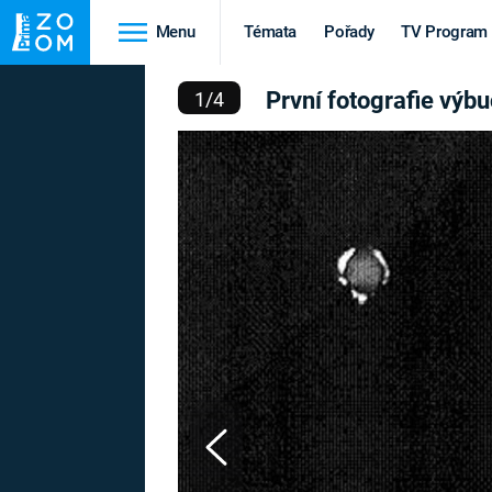
Menu
Témata
Pořady
TV Program
AFIE VÝBUCHU JADERNÉ
První fotografie výb
1
/
4
Cestování
Historie
HRADY A ZÁMKY
VIKINGOVÉ
HEDVÁBNÁ STEZKA
EPIDEMIE A
PANDEMIE
PŘÍRODA
STAROVĚKÝ EGYPT
Druhá
Výročí
světová válka