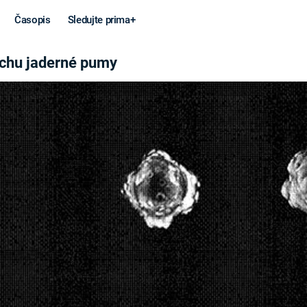
Časopis
Sledujte prima+
 PUMY
uchu jaderné pumy
Věda a
Války
technika
STUDENÁ V
KORONAVIRUS
VÁLKA VE
VIETNAMU
VESMÍR
VÁLEČNÉ FI
MARS
SERIÁLY
Záhady a
Zajímav
konspirace