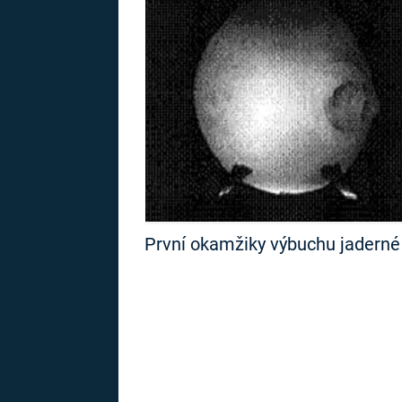
MARIE TEREZIE
ADOLF HITLER
NAPOLEON
BONAPARTE
ATENTÁT NA
REINHARDA
BRITSKÁ
HEYDRICHA
KRÁLOVSKÁ
RODINA
PRVNÍ SVĚTOVÁ
VÁLKA
První okamžiky výbuchu jaderné