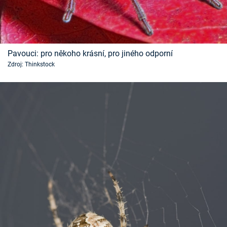
Časopis
Sledujte prima+
Pavouci: pro někoho krásní, pro jiného odporní
Přihlášení
Zdroj: Thinkstock
Sledujte nás