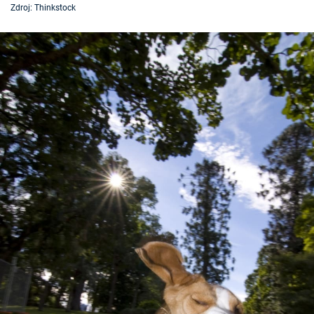
Zdroj: Thinkstock
Časopis
Sledujte prima+
Přihlášení
Sledujte nás