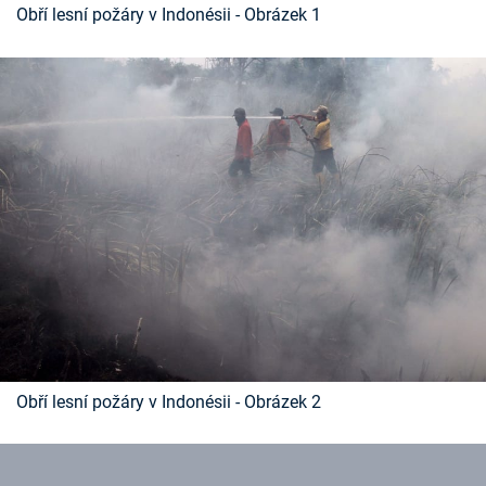
Obří lesní požáry v Indonésii - Obrázek 1
Časopis
Sledujte prima+
Přihlášení
Sledujte nás
Obří lesní požáry v Indonésii - Obrázek 2