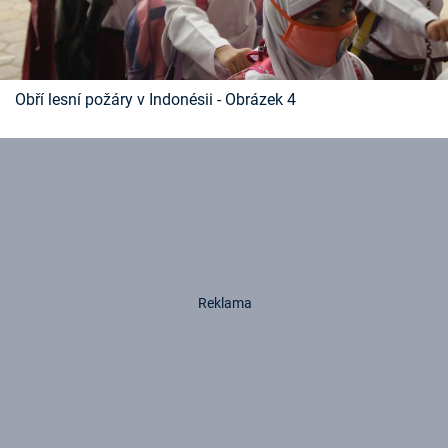
Obří lesní požáry v Indonésii - Obrázek 4