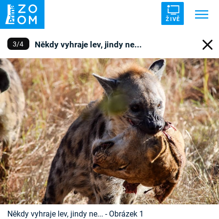
ŽIVĚ
Někdy vyhraje lev, jindy ne...
3
/
4
Trendy:
ZRÁDCI
UFO
DRUHÁ SVĚTOVÁ VÁLKA
ZÁHADY
VETŘELCI DÁVNOVĚKU
Témata
Témata
Pořady
TV Program
Někdy vyhraje lev, jindy ne... - Obrázek 1