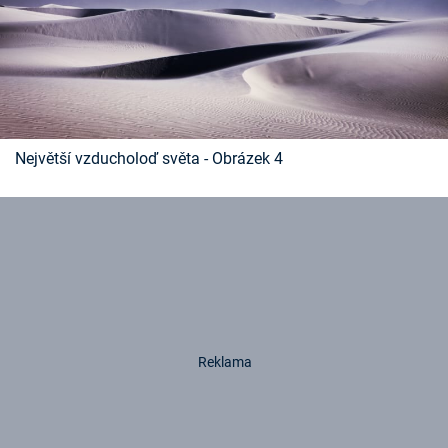
Největší vzducholoď světa - Obrázek 4