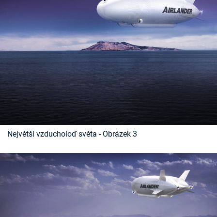
Největší vzducholoď světa - Obrázek 3