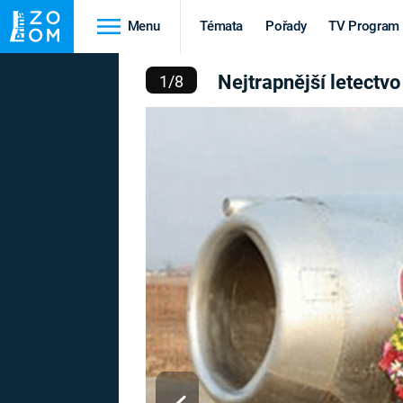
Menu
Témata
Pořady
TV Program
ECTVO SVĚTA MÁ SEVER
Nejtrapnější letectv
1
/
8
Cestování
Historie
HRADY A ZÁMKY
VIKINGOVÉ
HEDVÁBNÁ STEZKA
EPIDEMIE A
PANDEMIE
PŘÍRODA
STAROVĚKÝ EGYPT
Druhá
Výročí
světová válka