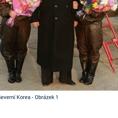
FILMY VERS
REALITA
UFO A
MIMOZEMŠŤANÉ
HORORY VE
REALITA
UTAJENÉ PŘÍBĚHY
ČESKÝCH DĚJIN
OPTICKÉ ILU
KLAMY
ALTERNATIVNÍ
HISTORIE
Severní Korea - Obrázek 1