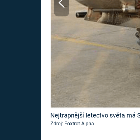
MARIE TEREZIE
ADOLF HITLER
NAPOLEON
BONAPARTE
ATENTÁT NA
REINHARDA
BRITSKÁ
HEYDRICHA
KRÁLOVSKÁ
RODINA
PRVNÍ SVĚTOVÁ
VÁLKA
Nejtrapnější letectvo světa má 
Zdroj: Foxtrot Alpha