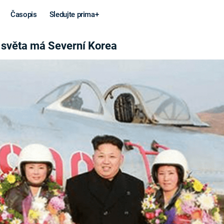
Časopis
Sledujte prima+
NÍ KOREA
o světa má Severní Korea
Věda a
Války
technika
STUDENÁ V
KORONAVIRUS
VÁLKA VE
VIETNAMU
VESMÍR
VÁLEČNÉ FI
MARS
SERIÁLY
Záhady a
Zajímav
konspirace