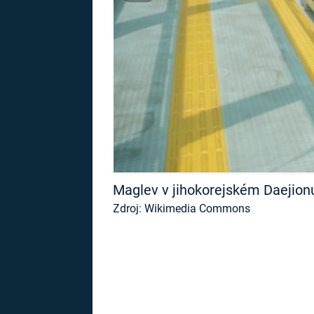
MARIE TEREZIE
ADOLF HITLER
NAPOLEON
BONAPARTE
ATENTÁT NA
REINHARDA
BRITSKÁ
HEYDRICHA
KRÁLOVSKÁ
RODINA
PRVNÍ SVĚTOVÁ
VÁLKA
Maglev v jihokorejském Daejion
Zdroj: Wikimedia Commons