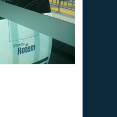
US
RSUS
ZE A