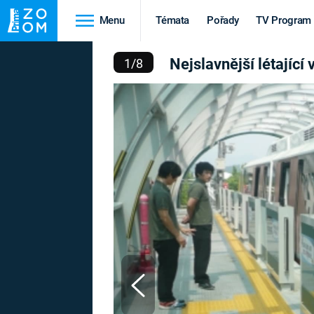
Menu
Témata
Pořady
TV Program
Í LÉTAJÍCÍ VLAKY NA S
Nejslavnější létající 
1
/
8
Cestování
Historie
HRADY A ZÁMKY
VIKINGOVÉ
HEDVÁBNÁ STEZKA
EPIDEMIE A
PANDEMIE
PŘÍRODA
STAROVĚKÝ EGYPT
Druhá
Výročí
světová válka