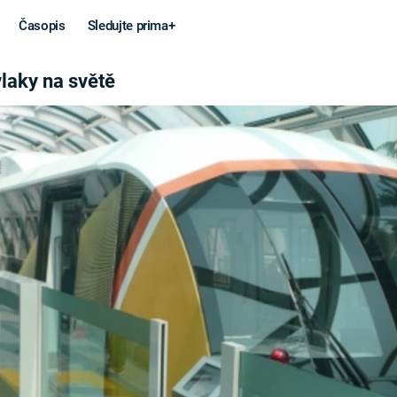
Časopis
Sledujte prima+
VĚTĚ
vlaky na světě
Věda a
Války
technika
STUDENÁ V
KORONAVIRUS
VÁLKA VE
VIETNAMU
VESMÍR
VÁLEČNÉ FI
MARS
SERIÁLY
Záhady a
Zajímav
konspirace