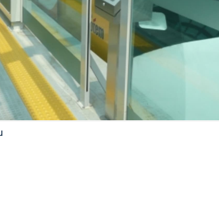
FILMY VERS
REALITA
UFO A
MIMOZEMŠŤANÉ
HORORY VE
REALITA
UTAJENÉ PŘÍBĚHY
ČESKÝCH DĚJIN
OPTICKÉ ILU
KLAMY
ALTERNATIVNÍ
HISTORIE
u