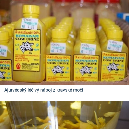
Ajurvédský léčivý nápoj z kravské moči