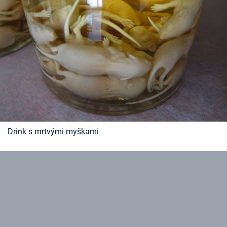
Drink s mrtvými myškami