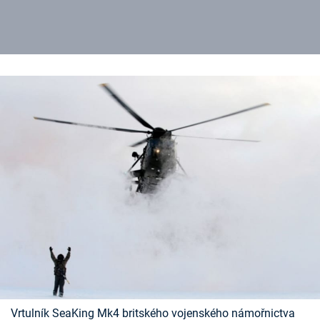
Vrtulník SeaKing Mk4 britského vojenského námořnictva