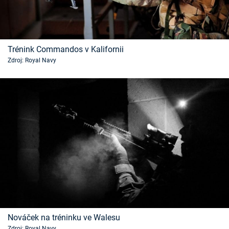
Trénink Commandos v Kalifornii
Zdroj: Royal Navy
Nováček na tréninku ve Walesu
Zdroj: Royal Navy