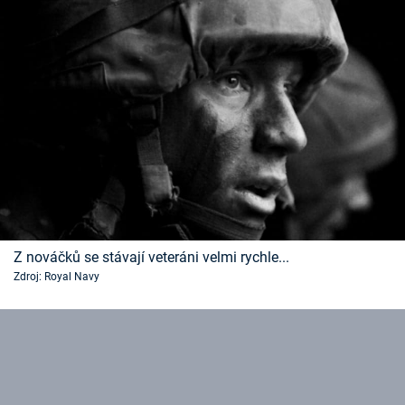
Z nováčků se stávají veteráni velmi rychle...
Zdroj: Royal Navy