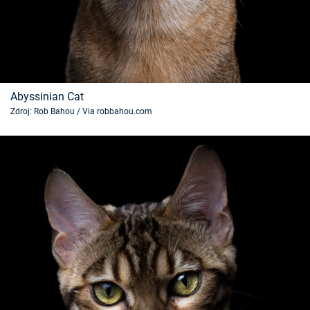
Časopis
Sledujte prima+
Přihlášení
Abyssinian Cat
Zdroj: Rob Bahou / Via robbahou.com
Sledujte nás