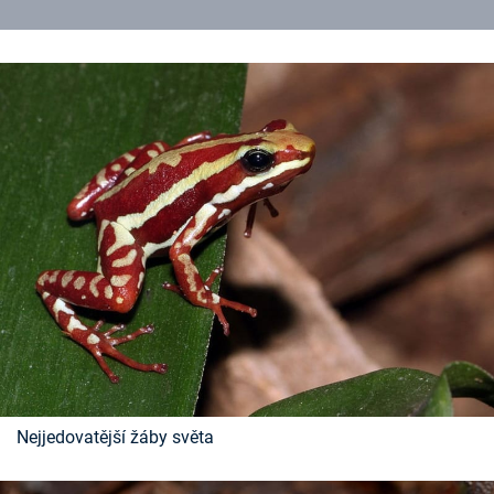
Nejjedovatější žáby světa