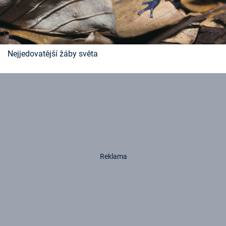
Nejjedovatější žáby světa