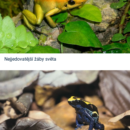
Nejjedovatější žáby světa