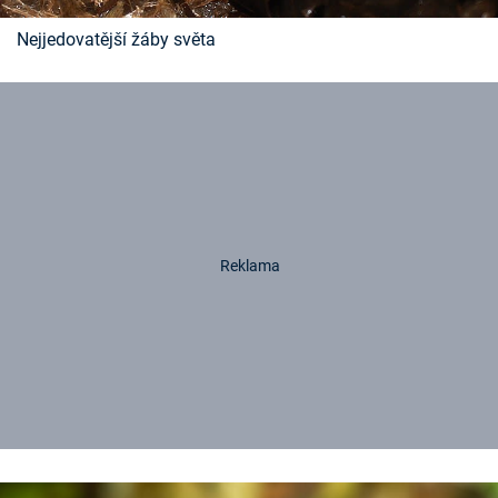
Nejjedovatější žáby světa