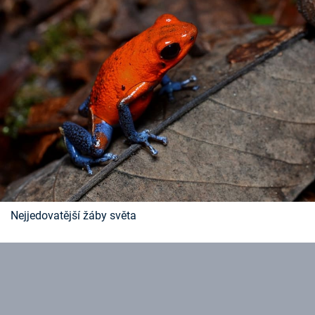
Nejjedovatější žáby světa