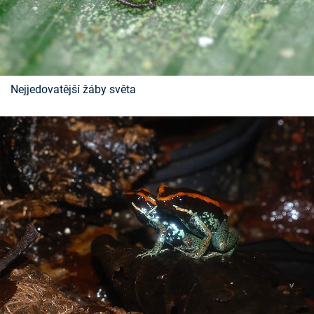
Nejjedovatější žáby světa