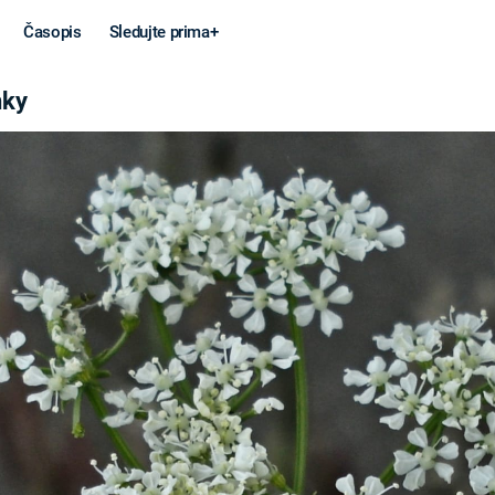
Časopis
Sledujte prima+
nky
Věda a
Války
technika
STUDENÁ V
KORONAVIRUS
VÁLKA VE
VIETNAMU
VESMÍR
VÁLEČNÉ FI
MARS
SERIÁLY
Záhady a
Zajímav
konspirace