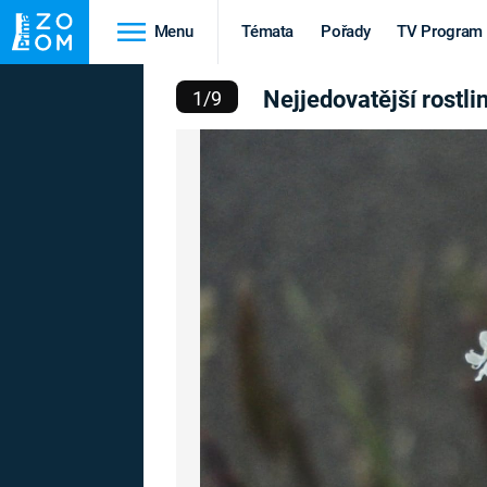
Menu
Témata
Pořady
TV Program
OVATĚJŠÍ ROSTLINKY
Nejjedovatější rostli
1
/
9
Cestování
Historie
HRADY A ZÁMKY
VIKINGOVÉ
HEDVÁBNÁ STEZKA
EPIDEMIE A
PANDEMIE
PŘÍRODA
STAROVĚKÝ EGYPT
Druhá
Výročí
světová válka