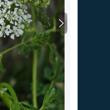
US
RSUS
ZE A