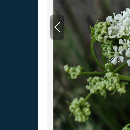
MARIE TEREZIE
ADOLF HITLER
NAPOLEON
BONAPARTE
ATENTÁT NA
REINHARDA
BRITSKÁ
HEYDRICHA
KRÁLOVSKÁ
RODINA
PRVNÍ SVĚTOVÁ
VÁLKA