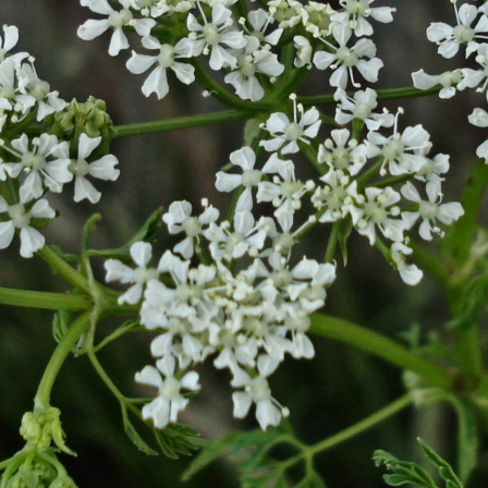
FILMY VERS
REALITA
UFO A
MIMOZEMŠŤANÉ
HORORY VE
REALITA
UTAJENÉ PŘÍBĚHY
ČESKÝCH DĚJIN
OPTICKÉ ILU
KLAMY
ALTERNATIVNÍ
HISTORIE