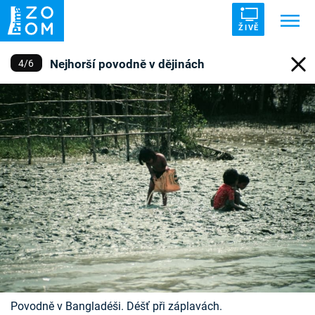
ŽIVĚ
Nejhorší povodně v dějinách
4
/
6
Trendy:
ZRÁDCI
UFO
DRUHÁ SVĚTOVÁ VÁLKA
ZÁHADY
VETŘELCI DÁVNOVĚKU
Témata
Témata
Pořady
TV Program
Povodně v Bangladéši. Déšť při záplavách.