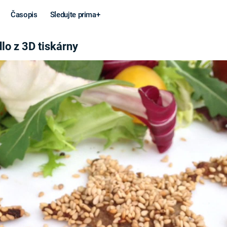
Časopis
Sledujte prima+
RNY
lo z 3D tiskárny
Věda a
Války
technika
STUDENÁ V
KORONAVIRUS
VÁLKA VE
VIETNAMU
VESMÍR
VÁLEČNÉ FI
MARS
SERIÁLY
Záhady a
Zajímav
konspirace