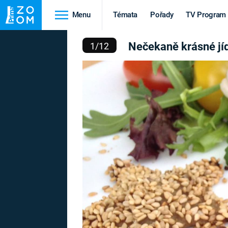
Menu
Témata
Pořady
TV Program
ÁSNÉ JÍDLO Z 3D TISKÁ
Nečekaně krásné jíd
1
/
12
Cestování
Historie
HRADY A ZÁMKY
VIKINGOVÉ
HEDVÁBNÁ STEZKA
EPIDEMIE A
PANDEMIE
PŘÍRODA
STAROVĚKÝ EGYPT
Druhá
Výročí
světová válka