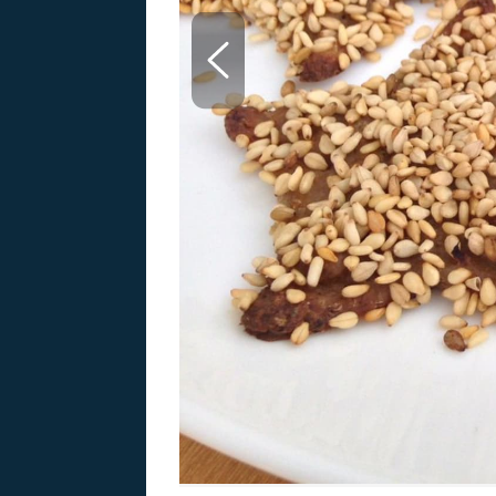
MARIE TEREZIE
ADOLF HITLER
NAPOLEON
BONAPARTE
ATENTÁT NA
REINHARDA
BRITSKÁ
HEYDRICHA
KRÁLOVSKÁ
RODINA
PRVNÍ SVĚTOVÁ
VÁLKA