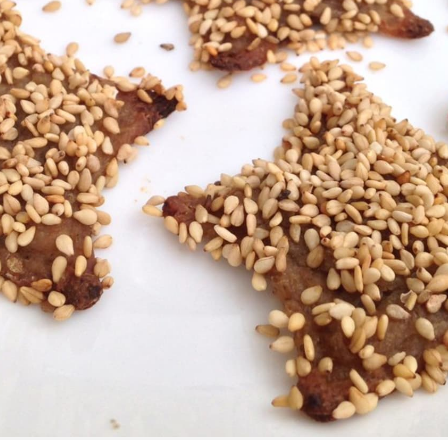
FILMY VERS
REALITA
UFO A
MIMOZEMŠŤANÉ
HORORY VE
REALITA
UTAJENÉ PŘÍBĚHY
ČESKÝCH DĚJIN
OPTICKÉ ILU
KLAMY
ALTERNATIVNÍ
HISTORIE