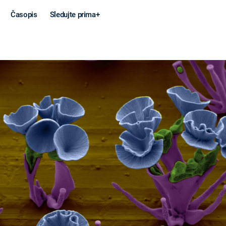
Časopis
Sledujte prima+
Věda a
Války
technika
STUDENÁ V
KORONAVIRUS
VÁLKA VE
VIETNAMU
VESMÍR
VÁLEČNÉ FI
MARS
SERIÁLY
Záhady a
Zajímav
konspirace