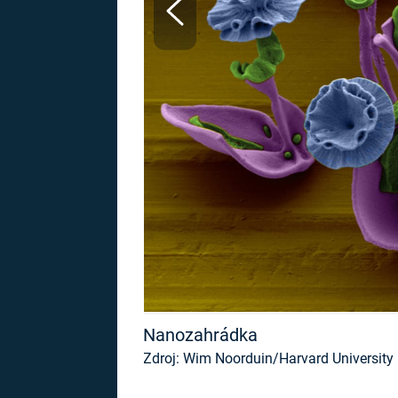
MARIE TEREZIE
ADOLF HITLER
NAPOLEON
BONAPARTE
ATENTÁT NA
REINHARDA
BRITSKÁ
HEYDRICHA
KRÁLOVSKÁ
RODINA
PRVNÍ SVĚTOVÁ
VÁLKA
Nanozahrádka
Zdroj: Wim Noorduin/Harvard University