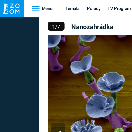
Menu
Témata
Pořady
TV Program
ANOZAHRÁDKA
Nanozahrádka
1
/
7
Cestování
Historie
HRADY A ZÁMKY
VIKINGOVÉ
HEDVÁBNÁ STEZKA
EPIDEMIE A
PANDEMIE
PŘÍRODA
STAROVĚKÝ EGYPT
Druhá
Výročí
světová válka