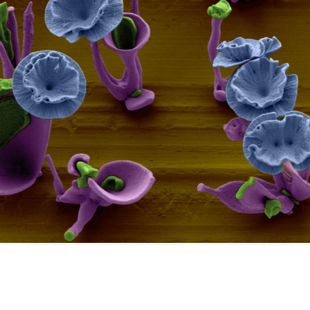
FILMY VERS
REALITA
UFO A
MIMOZEMŠŤANÉ
HORORY VE
REALITA
UTAJENÉ PŘÍBĚHY
ČESKÝCH DĚJIN
OPTICKÉ ILU
KLAMY
ALTERNATIVNÍ
HISTORIE