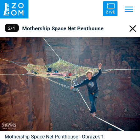
ŽIVĚ
Mothership Space Net Penthouse
2
/
4
Trendy:
ZRÁDCI
UFO
DRUHÁ SVĚTOVÁ VÁLKA
ZÁHADY
VETŘELCI DÁVNOVĚKU
Témata
Témata
Pořady
TV Program
Mothership Space Net Penthouse - Obrázek 1