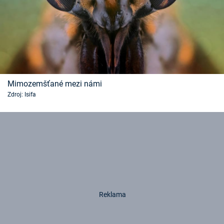
Mimozemšťané mezi námi
Zdroj: Isifa