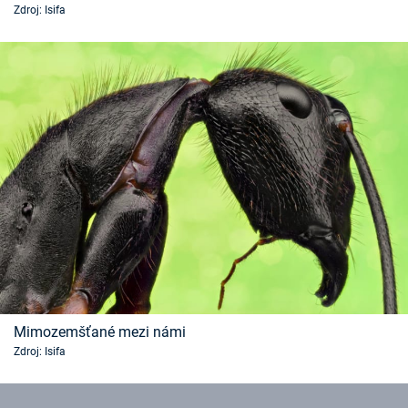
Zdroj: Isifa
Časopis
Sledujte prima+
Přihlášení
Sledujte nás
Mimozemšťané mezi námi
Zdroj: Isifa