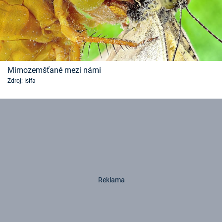
Mimozemšťané mezi námi
Zdroj: Isifa