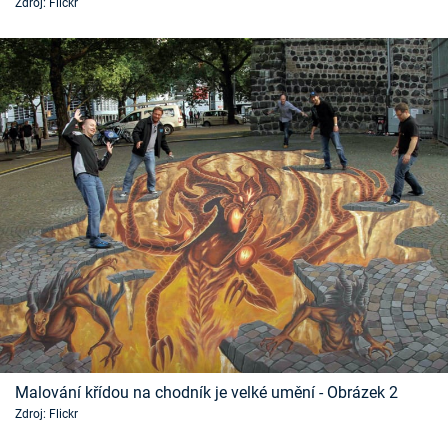
Zdroj: Flickr
Časopis
Sledujte prima+
Přihlášení
Sledujte nás
Malování křídou na chodník je velké umění - Obrázek 2
Zdroj: Flickr