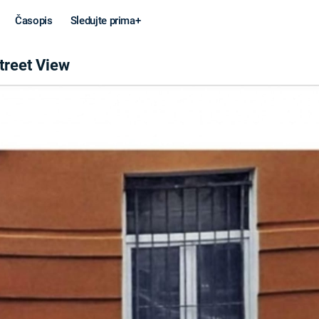
Časopis
Sledujte prima+
W
treet View
Věda a
Války
technika
STUDENÁ V
KORONAVIRUS
VÁLKA VE
VIETNAMU
VESMÍR
VÁLEČNÉ FI
MARS
SERIÁLY
Záhady a
Zajímav
konspirace