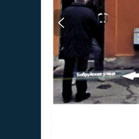
MARIE TEREZIE
ADOLF HITLER
NAPOLEON
BONAPARTE
ATENTÁT NA
REINHARDA
BRITSKÁ
HEYDRICHA
KRÁLOVSKÁ
RODINA
PRVNÍ SVĚTOVÁ
VÁLKA