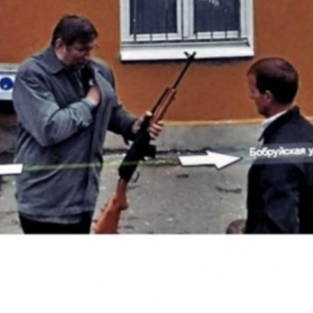
FILMY VERS
REALITA
UFO A
MIMOZEMŠŤANÉ
HORORY VE
REALITA
UTAJENÉ PŘÍBĚHY
ČESKÝCH DĚJIN
OPTICKÉ ILU
KLAMY
ALTERNATIVNÍ
HISTORIE