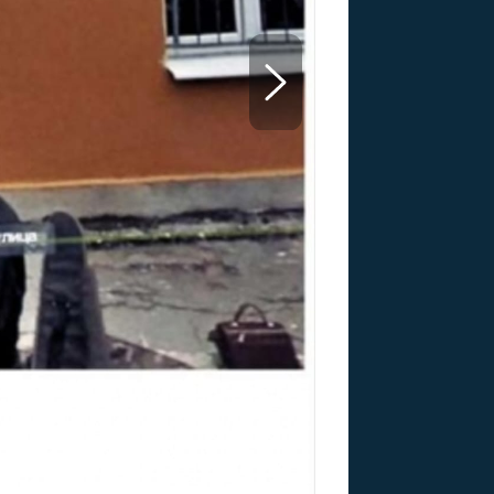
US
RSUS
ZE A