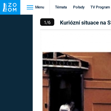
Menu
Témata
Pořady
TV Program
SITUACE NA STREET VIE
Kuriózní situace na S
1
/
6
Cestování
Historie
HRADY A ZÁMKY
VIKINGOVÉ
HEDVÁBNÁ STEZKA
EPIDEMIE A
PANDEMIE
PŘÍRODA
STAROVĚKÝ EGYPT
Druhá
Výročí
světová válka