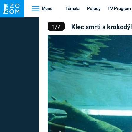
Menu
Témata
Pořady
TV Program
 SMRTI S KROKODÝLY
Klec smrti s krokodý
1
/
7
Cestování
Historie
HRADY A ZÁMKY
VIKINGOVÉ
HEDVÁBNÁ STEZKA
EPIDEMIE A
PANDEMIE
PŘÍRODA
STAROVĚKÝ EGYPT
Druhá
Výročí
světová válka