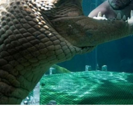
FILMY VERS
REALITA
UFO A
MIMOZEMŠŤANÉ
HORORY VE
REALITA
UTAJENÉ PŘÍBĚHY
ČESKÝCH DĚJIN
OPTICKÉ ILU
KLAMY
ALTERNATIVNÍ
HISTORIE