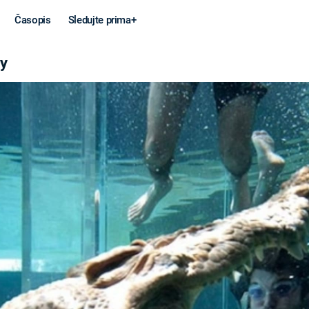
Časopis
Sledujte prima+
ly
Věda a
Války
technika
STUDENÁ V
KORONAVIRUS
VÁLKA VE
VIETNAMU
VESMÍR
VÁLEČNÉ FI
MARS
SERIÁLY
Záhady a
Zajímav
konspirace