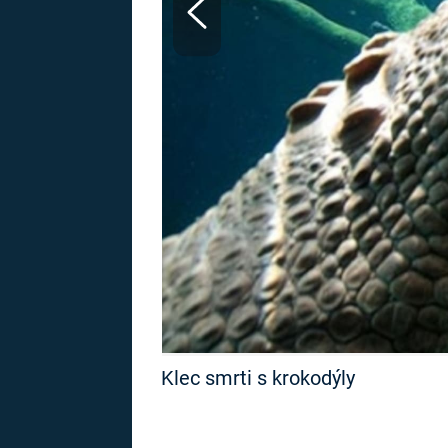
MARIE TEREZIE
ADOLF HITLER
NAPOLEON
BONAPARTE
ATENTÁT NA
REINHARDA
BRITSKÁ
HEYDRICHA
KRÁLOVSKÁ
RODINA
PRVNÍ SVĚTOVÁ
VÁLKA
Klec smrti s krokodýly