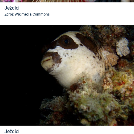
Časopis
Ježdíci
Zdroj: Wikimedia Commons
Sledujte prima+
Přihlášení
Sledujte nás
Ježdíci