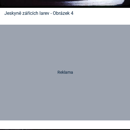
Jeskyně zářících larev - Obrázek 4