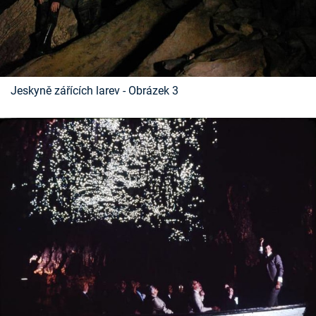
Jeskyně zářících larev - Obrázek 3