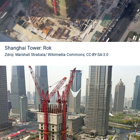
Shanghai Tower: Rok
Zdroj: Marshall Strabala/ Wikimedia Commons; CC-BY-SA-3.0