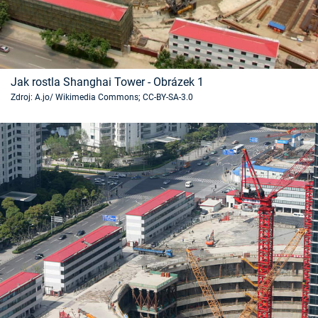
Časopis
Sledujte prima+
Jak rostla Shanghai Tower - Obrázek 1
Přihlášení
Zdroj: A.jo/ Wikimedia Commons; CC-BY-SA-3.0
Sledujte nás