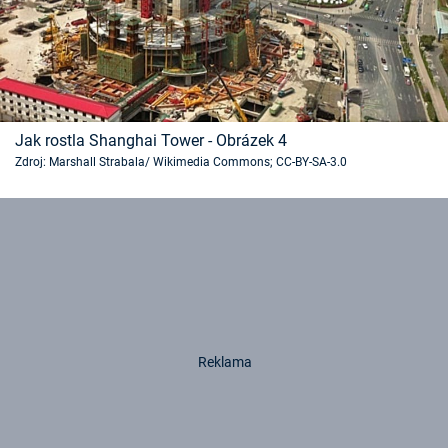
Jak rostla Shanghai Tower - Obrázek 4
Zdroj: Marshall Strabala/ Wikimedia Commons; CC-BY-SA-3.0