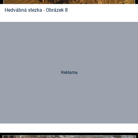
Hedvábná stezka - Obrázek 8