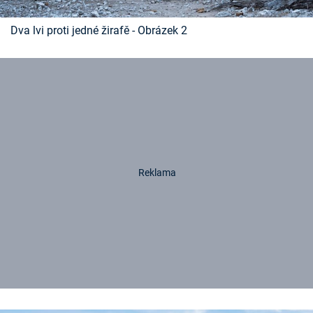
Dva lvi proti jedné žirafě - Obrázek 2