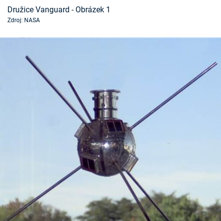
Časopis
Družice Vanguard - Obrázek 1
Zdroj: NASA
Sledujte prima+
Přihlášení
Sledujte nás