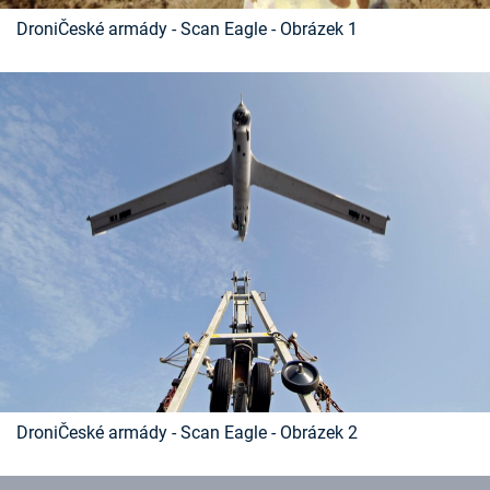
Časopis
DroniČeské armády - Scan Eagle - Obrázek 1
Sledujte prima+
Přihlášení
Sledujte nás
DroniČeské armády - Scan Eagle - Obrázek 2