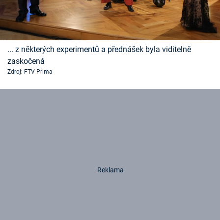
... z některých experimentů a přednášek byla viditelně
zaskočená
Zdroj: FTV Prima