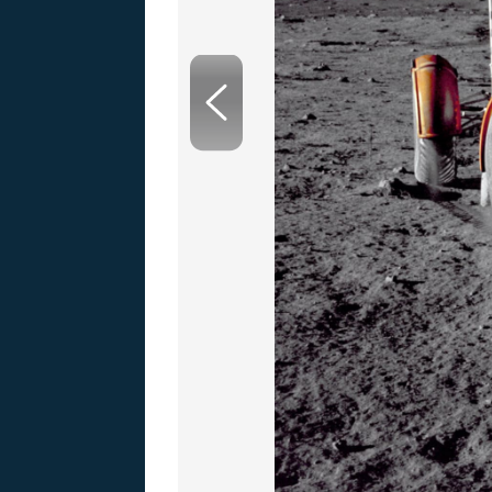
MARIE TEREZIE
ADOLF HITLER
NAPOLEON
BONAPARTE
ATENTÁT NA
REINHARDA
BRITSKÁ
HEYDRICHA
KRÁLOVSKÁ
RODINA
PRVNÍ SVĚTOVÁ
VÁLKA