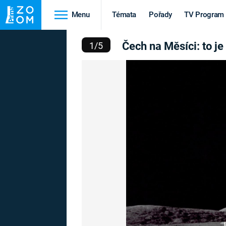
Menu
Témata
Pořady
TV Program
ÍCI: TO JE EUGENE CER
Čech na Měsíci: to j
1
/
5
Cestování
Historie
HRADY A ZÁMKY
VIKINGOVÉ
HEDVÁBNÁ STEZKA
EPIDEMIE A
PANDEMIE
PŘÍRODA
STAROVĚKÝ EGYPT
Druhá
Výročí
světová válka