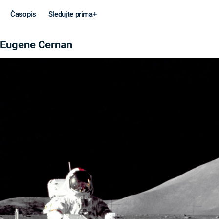
Časopis
Sledujte prima+
NAN
e Eugene Cernan
Věda a
Války
technika
STUDENÁ V
KORONAVIRUS
VÁLKA VE
VIETNAMU
VESMÍR
VÁLEČNÉ FI
MARS
SERIÁLY
Záhady a
Zajímav
konspirace