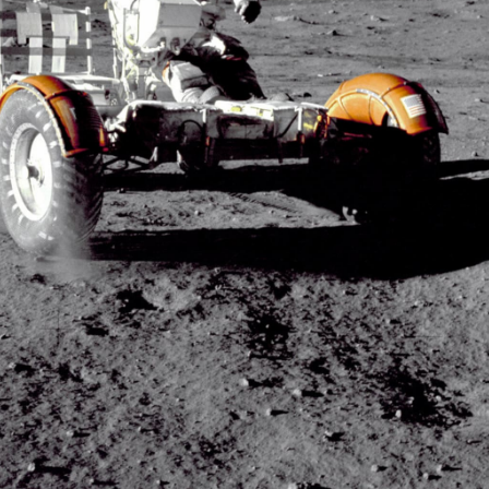
FILMY VERS
REALITA
UFO A
MIMOZEMŠŤANÉ
HORORY VE
REALITA
UTAJENÉ PŘÍBĚHY
ČESKÝCH DĚJIN
OPTICKÉ ILU
KLAMY
ALTERNATIVNÍ
HISTORIE