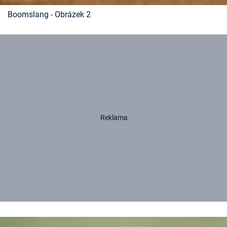
Boomslang - Obrázek 2