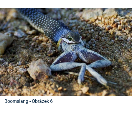
Boomslang - Obrázek 6