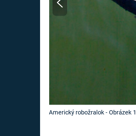
MARIE TEREZIE
ADOLF HITLER
NAPOLEON
BONAPARTE
ATENTÁT NA
REINHARDA
BRITSKÁ
HEYDRICHA
KRÁLOVSKÁ
RODINA
PRVNÍ SVĚTOVÁ
VÁLKA
Americký robožralok - Obrázek 