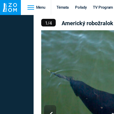
Menu
Témata
Pořady
TV Program
ICKÝ ROBOŽRALOK
Americký robožralok
1
/
4
Cestování
Historie
HRADY A ZÁMKY
VIKINGOVÉ
HEDVÁBNÁ STEZKA
EPIDEMIE A
PANDEMIE
PŘÍRODA
STAROVĚKÝ EGYPT
Druhá
Výročí
světová válka