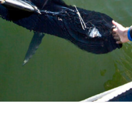
FILMY VERS
REALITA
UFO A
MIMOZEMŠŤANÉ
HORORY VE
REALITA
UTAJENÉ PŘÍBĚHY
ČESKÝCH DĚJIN
OPTICKÉ ILU
KLAMY
ALTERNATIVNÍ
HISTORIE
1