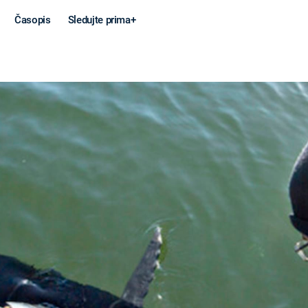
Časopis
Sledujte prima+
Věda a
Války
technika
STUDENÁ V
KORONAVIRUS
VÁLKA VE
VIETNAMU
VESMÍR
VÁLEČNÉ FI
MARS
SERIÁLY
Záhady a
Zajímav
konspirace