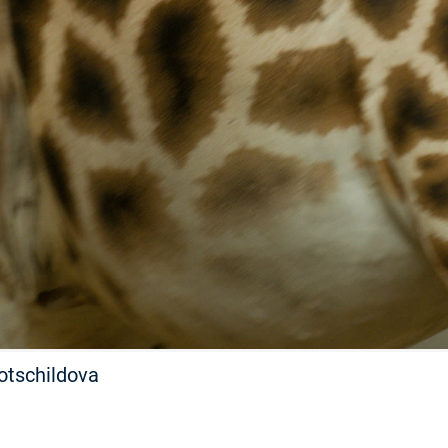
FILMY VERS
REALITA
UFO A
MIMOZEMŠŤANÉ
HORORY VE
REALITA
UTAJENÉ PŘÍBĚHY
ČESKÝCH DĚJIN
OPTICKÉ ILU
KLAMY
ALTERNATIVNÍ
HISTORIE
Rotschildova