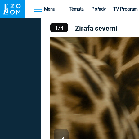
Menu
Témata
Pořady
TV Program
ŽIRAFA SEVERNÍ
Žirafa severní
1
/
4
Cestování
Historie
HRADY A ZÁMKY
VIKINGOVÉ
HEDVÁBNÁ STEZKA
EPIDEMIE A
PANDEMIE
PŘÍRODA
STAROVĚKÝ EGYPT
Druhá
Výročí
světová válka