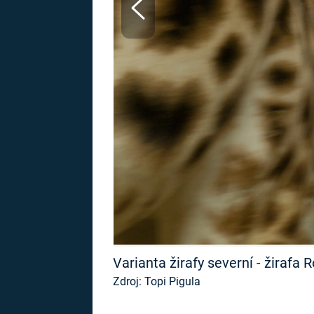
MARIE TEREZIE
ADOLF HITLER
NAPOLEON
BONAPARTE
ATENTÁT NA
REINHARDA
BRITSKÁ
HEYDRICHA
KRÁLOVSKÁ
RODINA
PRVNÍ SVĚTOVÁ
VÁLKA
Varianta žirafy severní - žirafa 
Zdroj: Topi Pigula