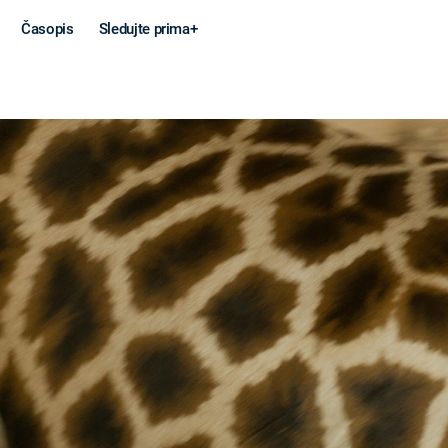
Časopis
Sledujte prima+
Věda a
Války
technika
STUDENÁ V
KORONAVIRUS
VÁLKA VE
VIETNAMU
VESMÍR
VÁLEČNÉ FI
MARS
SERIÁLY
Záhady a
Zajímav
konspirace