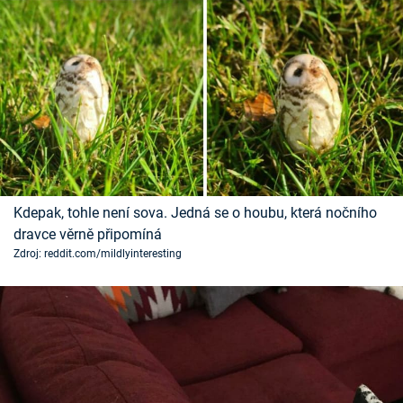
Kdepak, tohle není sova. Jedná se o houbu, která nočního
dravce věrně připomíná
Zdroj: reddit.com/mildlyinteresting