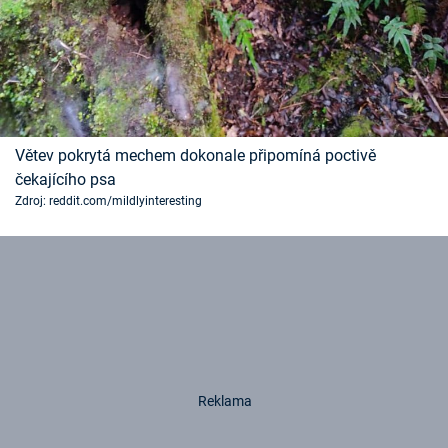
Větev pokrytá mechem dokonale připomíná poctivě
čekajícího psa
Zdroj: reddit.com/mildlyinteresting