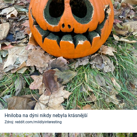
Hniloba na dýni nikdy nebyla krásnější
Zdroj: reddit.com/mildlyinteresting