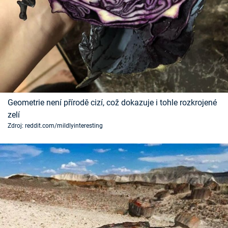
Geometrie není přírodě cizí, což dokazuje i tohle rozkrojené
zelí
Zdroj: reddit.com/mildlyinteresting