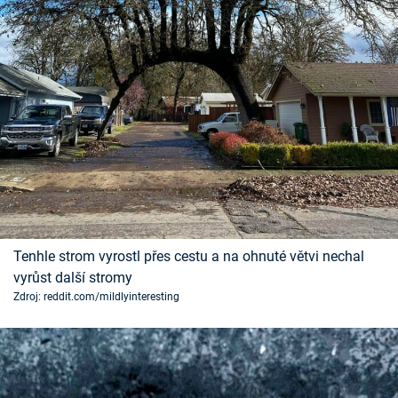
Časopis
Sledujte prima+
Přihlášení
Sledujte nás
Tenhle strom vyrostl přes cestu a na ohnuté větvi nechal
vyrůst další stromy
Zdroj: reddit.com/mildlyinteresting