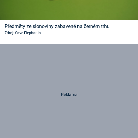
Předměty ze slonoviny zabavené na černém trhu
Zdroj: Save-Elephants