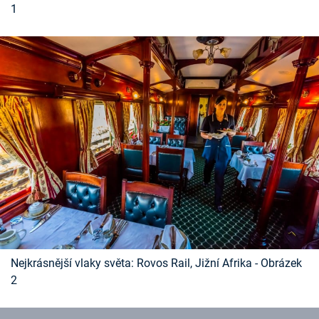
1
Časopis
Sledujte prima+
Přihlášení
Sledujte nás
Nejkrásnější vlaky světa: Rovos Rail, Jižní Afrika - Obrázek
2