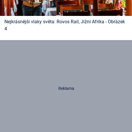
Nejkrásnější vlaky světa: Rovos Rail, Jižní Afrika - Obrázek
4