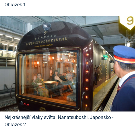
Obrázek 1
Časopis
Sledujte prima+
Přihlášení
Sledujte nás
Nejkrásnější vlaky světa: Nanatsuboshi, Japonsko -
Obrázek 2