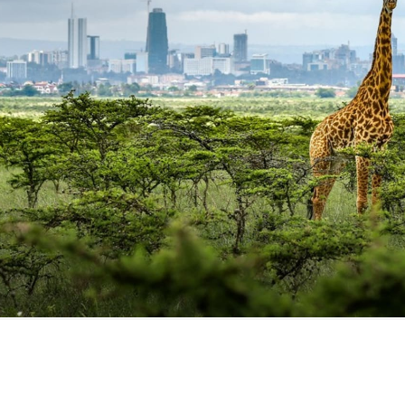
FILMY VERS
REALITA
UFO A
MIMOZEMŠŤANÉ
HORORY VE
REALITA
UTAJENÉ PŘÍBĚHY
ČESKÝCH DĚJIN
OPTICKÉ ILU
KLAMY
ALTERNATIVNÍ
HISTORIE
1