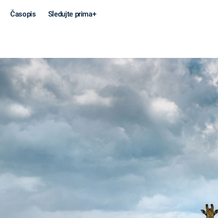
Časopis
Sledujte prima+
Věda a
Války
technika
STUDENÁ V
KORONAVIRUS
VÁLKA VE
VIETNAMU
VESMÍR
VÁLEČNÉ FI
MARS
SERIÁLY
Záhady a
Zajímav
konspirace