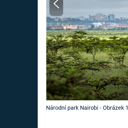
MARIE TEREZIE
ADOLF HITLER
NAPOLEON
BONAPARTE
ATENTÁT NA
REINHARDA
BRITSKÁ
HEYDRICHA
KRÁLOVSKÁ
RODINA
PRVNÍ SVĚTOVÁ
VÁLKA
Národní park Nairobi - Obrázek 