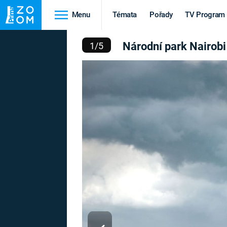
Menu
Témata
Pořady
TV Program
DNÍ PARK NAIROBI
Národní park Nairobi
1
/
5
Cestování
Historie
HRADY A ZÁMKY
VIKINGOVÉ
HEDVÁBNÁ STEZKA
EPIDEMIE A
PANDEMIE
PŘÍRODA
STAROVĚKÝ EGYPT
Druhá
Výročí
světová válka