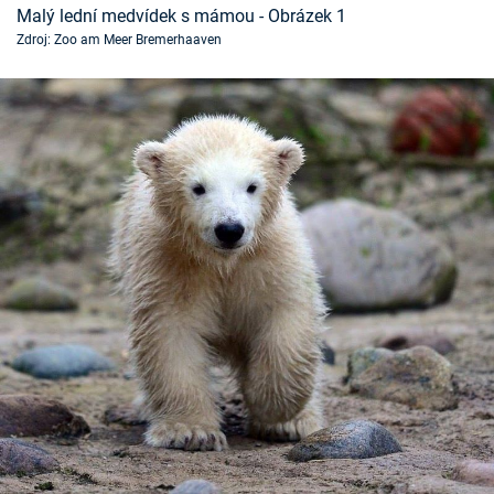
Malý lední medvídek s mámou - Obrázek 1
Časopis
Zdroj: Zoo am Meer Bremerhaaven
Sledujte prima+
Přihlášení
Sledujte nás