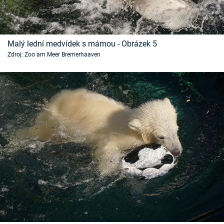
Malý lední medvídek s mámou - Obrázek 5
Zdroj: Zoo am Meer Bremerhaaven