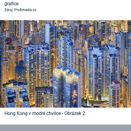
grafice
Časopis
Zdroj: Profimedia.cz
Sledujte prima+
Přihlášení
Sledujte nás
Hong Kong v modré chvilce - Obrázek 2