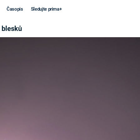
Časopis
Sledujte prima+
 blesků
Věda a
Války
technika
STUDENÁ V
KORONAVIRUS
VÁLKA VE
VIETNAMU
VESMÍR
VÁLEČNÉ FI
MARS
SERIÁLY
Záhady a
Zajímav
konspirace