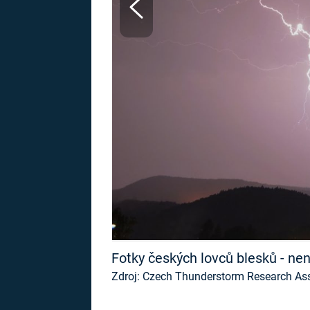
MARIE TEREZIE
ADOLF HITLER
NAPOLEON
BONAPARTE
ATENTÁT NA
REINHARDA
BRITSKÁ
HEYDRICHA
KRÁLOVSKÁ
RODINA
PRVNÍ SVĚTOVÁ
VÁLKA
Fotky českých lovců blesků - není
Zdroj: Czech Thunderstorm Research Asso