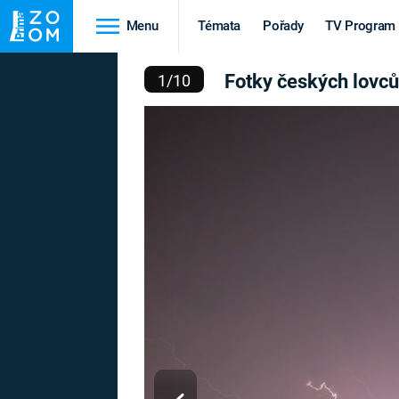
Menu
Témata
Pořady
TV Program
ESKÝCH LOVCŮ BLESKŮ
Fotky českých lovců
1
/
10
Cestování
Historie
HRADY A ZÁMKY
VIKINGOVÉ
HEDVÁBNÁ STEZKA
EPIDEMIE A
PANDEMIE
PŘÍRODA
STAROVĚKÝ EGYPT
Druhá
Výročí
světová válka