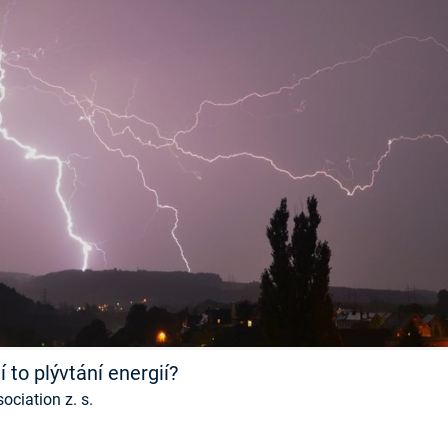
FILMY VERS
REALITA
UFO A
MIMOZEMŠŤANÉ
HORORY VE
REALITA
UTAJENÉ PŘÍBĚHY
ČESKÝCH DĚJIN
OPTICKÉ ILU
KLAMY
ALTERNATIVNÍ
HISTORIE
 to plývtání energií?
ciation z. s.